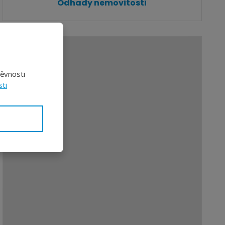
Odhady nemovitostí
těvnosti
ti