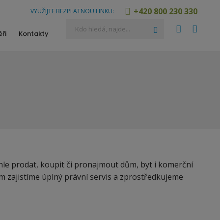
+420 800 230 330
VYUŽIJTE BEZPLATNOU LINKU:
Vyhledávání
Hledat
ři
Kontakty
le prodat, koupit či pronajmout dům, byt i komerční
ám zajistíme úplný právní servis a zprostředkujeme