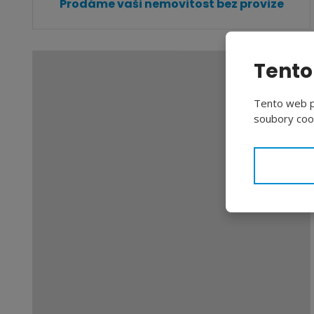
Prodáme vaši nemovitost bez provize
Tento
Tento web po
soubory cook