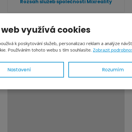
Rozsah služeb společnosti Mixreality
 web využívá cookies
užívá k poskytování služeb, personalizaci reklam a analýze návš
ie. Používáním tohoto webu s tím souhlasíte.
Zobrazit podrobnos
Nastavení
Rozumím