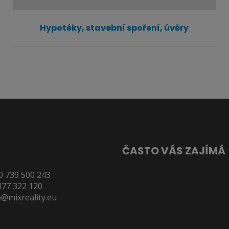
Hypotéky, stavební spoření, úvěry
ČASTO VÁS ZAJÍMÁ
0 739 500 243
Reality Plzeň
377 322 120
Byty Plzeň
o@mixreality.eu
Pronájem bytů v Plzni
Výměna odkazů