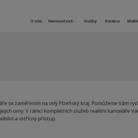
O nás
Nemovitosti
Služby
Kariéra
Maklé
láře se zaměřením na celý Plzeňský kraj. Pomůžeme Vám rych
ejich ceny. V rámci kompletních služeb realitní kanceláře V
bilní a vstřícný přístup.