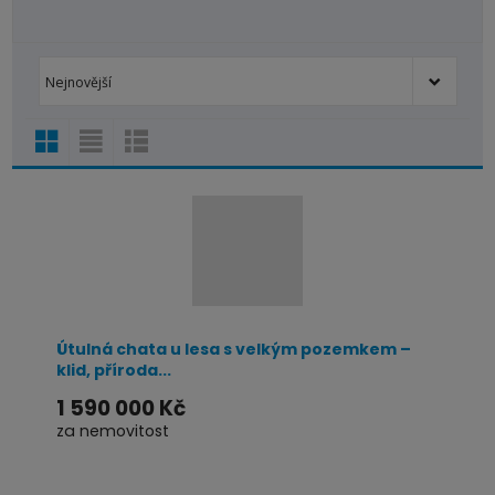
Od nejlevnějšího
Od nejdražšího
Novinky
TOP nemovit
Nejnovější
Útulná chata u lesa s velkým pozemkem –
klid, příroda...
1 590 000 Kč
za nemovitost