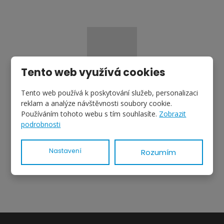
Tento web využívá cookies
Tento web používá k poskytování služeb, personalizaci
Prodej - Útulné chaty u řeky Střely –
reklam a analýze návštěvnosti soubory cookie.
Štichovice
Používáním tohoto webu s tím souhlasíte.
Zobrazit
1 260 000 Kč
podrobnosti
za nemovitost
Nastavení
Rozumím