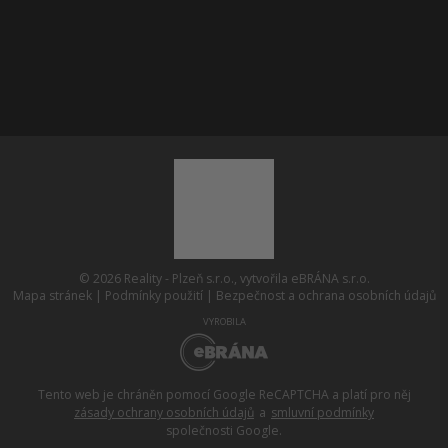
Pozemky Plzeň
© 2026 Reality - Plzeň s.r.o., vytvořila eBRÁNA s.r.o.
Mapa stránek
|
Podmínky použití
|
Bezpečnost a ochrana osobních údajů
VYROBILA
Tento web je chráněn pomocí Google ReCAPTCHA a platí pro něj
zásady ochrany osobních údajů
a
smluvní podmínky
společnosti Google.