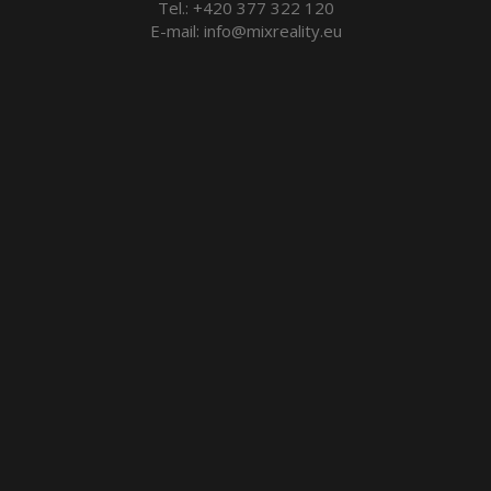
Tel.:
+420 377 322 120
E-mail:
info@mixreality.eu
Reality Plzeň
Byty Plzeň
Pronájem bytů v Plzni
Výměna odkazů
LED reklama Plzeň
Byty 1+1 Plzeň
Byty 1+kk Plzeň
Byty 2+1 Plzeň
Byty 2+kk Plzeň
Byty 3+1 Plzeň