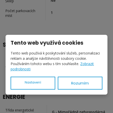
Ne
Sklep
Počet parkovacích
1
míst
Tento web využívá cookies
SÍTĚ A ENERGIE
Tento web používá k poskytování služeb, personalizaci
Ano
Elektro 230V
reklam a analýze návštěvnosti soubory cookie.
Používáním tohoto webu s tím souhlasíte.
Zobrazit
Ano
Vodovod
podrobnosti
Nastavení
Rozumím
ENERGIE
Třída energetické
G - Mimořádně nehospodárná