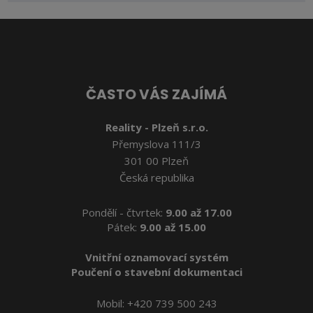
se
nepodařilo
odeslat.
ČASTO VÁS ZAJÍMÁ
Reality - Plzeň s.r.o.
Přemyslova 111/3
301 00 Plzeň
Česká republika
Pondělí - čtvrtek:
9.00 až 17.00
Pátek:
9.00 až 15.00
Vnitřní oznamovací systém
Poučení o stavební dokumentaci
Mobil:
+420 739 500 243