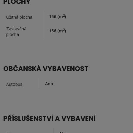
PLOCHY
2
156
(m
)
Užitná plocha
Zastavěná
2
156
(m
)
plocha
OBČANSKÁ VYBAVENOST
Ano
Autobus
PŘÍSLUŠENSTVÍ A VYBAVENÍ