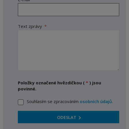
Text zprávy
*
Položky označené hvězdičkou (
*
) jsou
povinné.
Souhlasím se zpracováním
osobních údajů
.
Souhlasím
se
zpracováním
ODESLAT
osobních
Formulář
údajů
.