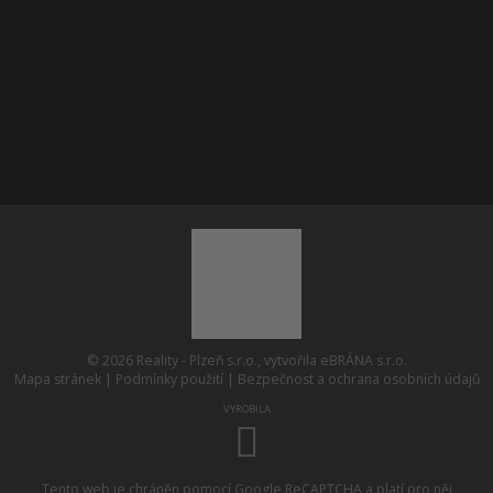
Byty 3+kk Plzeň
Byty 4+1 Plzeň
Pozemky Plzeň
© 2026 Reality - Plzeň s.r.o., vytvořila eBRÁNA s.r.o.
Mapa stránek
|
Podmínky použití
|
Bezpečnost a ochrana osobních údajů
VYROBILA
Tento web je chráněn pomocí Google ReCAPTCHA a platí pro něj