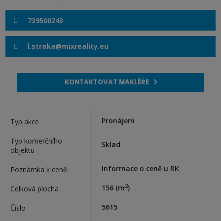
739500243
l.straka@mixreality.eu
KONTAKTOVAT MAKLÉŘE
Pronájem
Typ akce
Typ komerčního
Sklad
objektu
Informace o ceně u RK
Poznámka k ceně
2
156
(m
)
Celková plocha
5615
Číslo