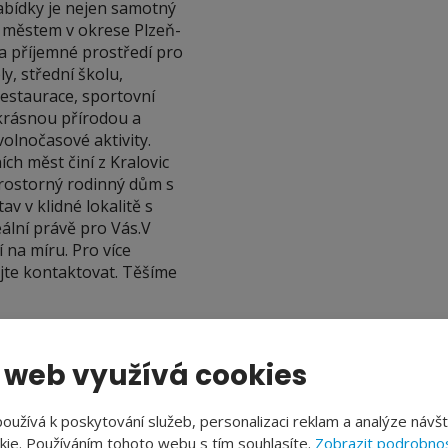
nabídky je nejen samotný
m městem v okrese Plzeň-
a příjemné prostředí pro
y, střední školu,
restaurace, sportovní
 krásnou přírodou a
volnočasové aktivity.
ch měst činí z Kralovic
prostorný rodinný dům s
v v klidné lokalitě s
ální právě pro Vás.V
 na míru. Pro více
jte kontaktovat. Těšíme
 web využívá cookies
PŘÍSLUŠENSTVÍ
užívá k poskytování služeb, personalizaci reklam a analýze návš
ie. Používáním tohoto webu s tím souhlasíte.
Zobrazit podrobnos
Garáž