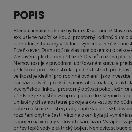
POPIS
Hledáte ideální rodinné bydlení v Kralovicích? Naše r
exkluzivně nabízí ke koupi prostorný rodinný dům o di
zahradou, situovaný v klidné a vyhledávané části měst
Plzeň-sever. Dům stojí na vlastním pozemku o celkov
Zastavěná plocha činí přibližně 105 m² a užitná ploch
Nemovitost je v původním, udržovaném stavu a předs
příležitost pro rekonstrukci podle vlastních představ. 
velikosti je ideální pro rodinné bydlení i jako investic
nachází zádveří, předsíň, samostatná toaleta, prakti
kuchyňskou linkou, prostorný obývací pokoj, ložnice 
předsíně je zajištěn vstup do patra i do sklepních pros
umístěny tři samostatné pokoje a dva vstupy do půdn
nabízí další možnosti využití, například pro skladová
rozšíření obytné části. Většina oken byla již vyměněn
napojen na veřejný vodovod i kanalizaci. Vytápění zaji
ohřev teplé vody elektrický bojler. Nemovitost bude