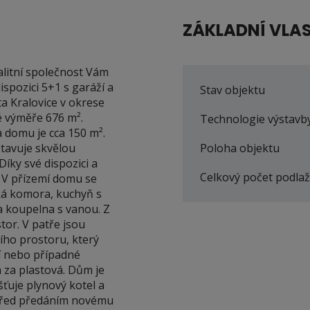
ZÁKLADNÍ VLA
ealitní společnost Vám
spozici 5+1 s garáží a
Stav objektu
a Kralovice v okrese
é výměře 676 m².
Technologie výstavb
a domu je cca 150 m².
tavuje skvělou
Poloha objektu
Díky své dispozici a
Celkový počet podlaž
e. V přízemí domu se
cká komora, kuchyň s
a koupelna s vanou. Z
tor. V patře jsou
ího prostoru, který
ní nebo případné
a za plastová. Dům je
šťuje plynový kotel a
 před předáním novému