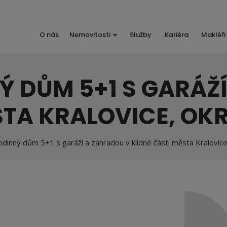
O nás
Nemovitosti
Služby
Kariéra
Makléři
Ý DŮM 5+1 S GARÁŽ
STA KRALOVICE, OK
odinný dům 5+1 s garáží a zahradou v klidné části města Kralovic