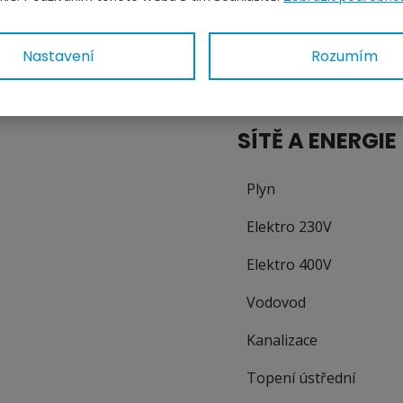
Sklep
Nastavení
Rozumím
SÍTĚ A ENERGIE
Plyn
Elektro 230V
Elektro 400V
Vodovod
Kanalizace
Topení ústřední