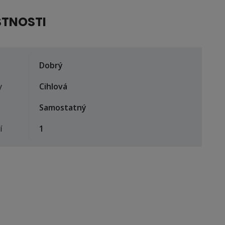
STNOSTI
Dobrý
y
Cihlová
Samostatný
í
1