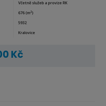
Včetně služeb a provize RK
2
676
(m
)
5932
Kralovice
00 Kč