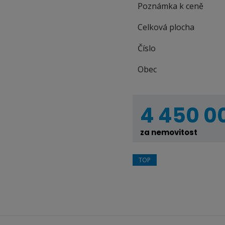
Poznámka k ceně
Celková plocha
Číslo
Obec
4 450 0
za nemovitost
TOP