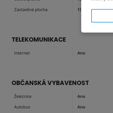
2
Zastavěná plocha
105
(m
)
TELEKOMUNIKACE
Internet
Ano
OBČANSKÁ VYBAVENOST
Železnice
Ano
Autobus
Ano