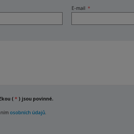
E-mail
*
čkou (
*
) jsou povinné.
áním
osobních údajů
.