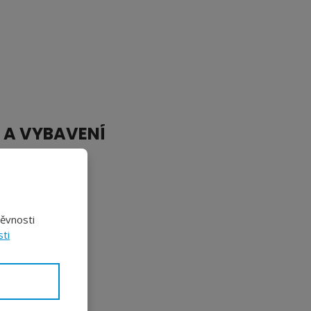
 A VYBAVENÍ
Ano
Ano
těvnosti
ti