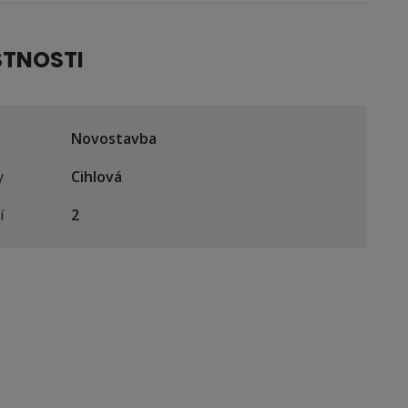
STNOSTI
Novostavba
y
Cihlová
í
2