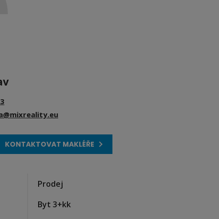
av
3
ka@mixreality.eu
KONTAKTOVAT MAKLÉŘE
Prodej
Byt 3+kk