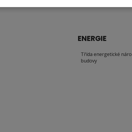
Elektro 230V
ENERGIE
Třída energetické náro
budovy