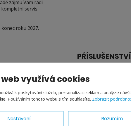
padě zájmu Vám rádi
 kompletní servis
 konec roku 2027.
PŘÍSLUŠENSTVÍ
Parkoviště
 web využívá cookies
Sklep
užívá k poskytování služeb, personalizaci reklam a analýze návš
ie. Používáním tohoto webu s tím souhlasíte.
Zobrazit podrobnos
SÍTĚ A ENERGIE
Nastavení
Rozumím