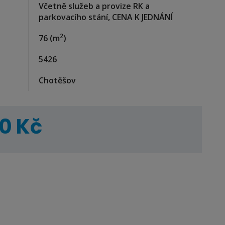
Včetně služeb a provize RK a
parkovacího stání, CENA K JEDNÁNÍ
2
76
(m
)
5426
Chotěšov
0 Kč