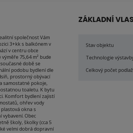
ZÁKLADNÍ VLA
realitní společnost Vám
ozici 3+kk s balkónem v
Stav objektu
ází v centru obce
vé výměře 75,64 m² bude
Technologie výstavb
v současné době se
inální podobu bydlení dle
Celkový počet podlaž
dsíň, prostorný obývací
a samostatné pokoje,
ostatnou toaletu. K bytu
i. Komfort bydlení zajistí
rmostatů, ohřev vody
 plastová okna s
ní vybavení. Obec
ně školy, školky (cca 5
aké velmi dobrá dopravní