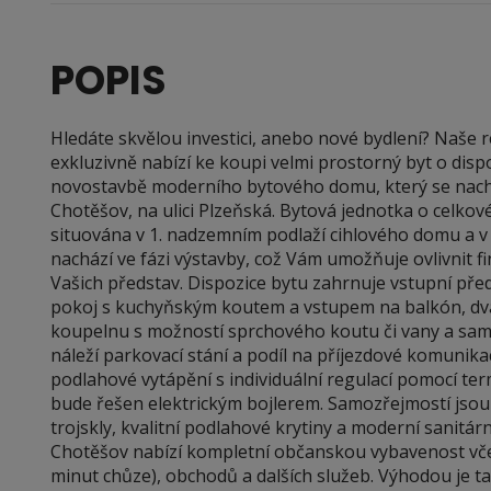
POPIS
Hledáte skvělou investici, anebo nové bydlení? Naše 
exkluzivně nabízí ke koupi velmi prostorný byt o disp
novostavbě moderního bytového domu, který se nach
Chotěšov, na ulici Plzeňská. Bytová jednotka o celko
situována v 1. nadzemním podlaží cihlového domu a 
nachází ve fázi výstavby, což Vám umožňuje ovlivnit f
Vašich představ. Dispozice bytu zahrnuje vstupní pře
pokoj s kuchyňským koutem a vstupem na balkón, dv
koupelnu s možností sprchového koutu či vany a sam
náleží parkovací stání a podíl na příjezdové komunikac
podlahové vytápění s individuální regulací pomocí te
bude řešen elektrickým bojlerem. Samozřejmostí jsou
trojskly, kvalitní podlahové krytiny a moderní sanitár
Chotěšov nabízí kompletní občanskou vybavenost včet
minut chůze), obchodů a dalších služeb. Výhodou je t