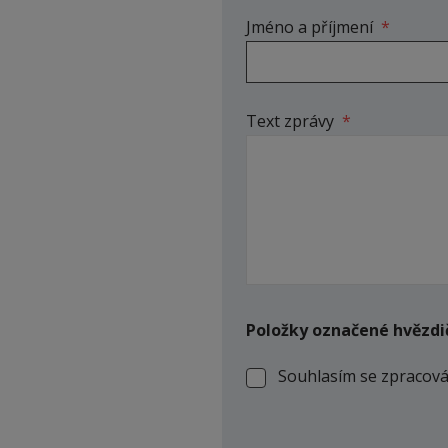
Jméno a příjmení
*
Text zprávy
*
Položky označené hvězdi
Souhlasím se zpracov
Souhlasím
se
Formulář
zpracováním
osobních