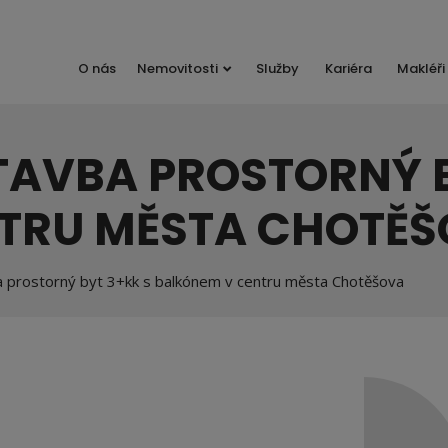
O nás
Nemovitosti
Služby
Kariéra
Makléři
TAVBA PROSTORNÝ B
TRU MĚSTA CHOTĚ
 prostorný byt 3+kk s balkónem v centru města Chotěšova