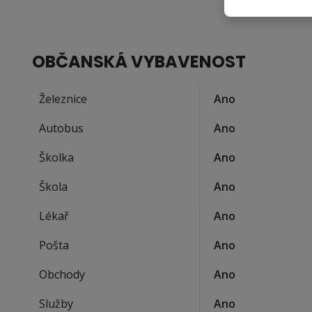
OBČANSKÁ VYBAVENOST
Železnice
Ano
Autobus
Ano
Školka
Ano
Škola
Ano
Lékař
Ano
Pošta
Ano
Obchody
Ano
Služby
Ano