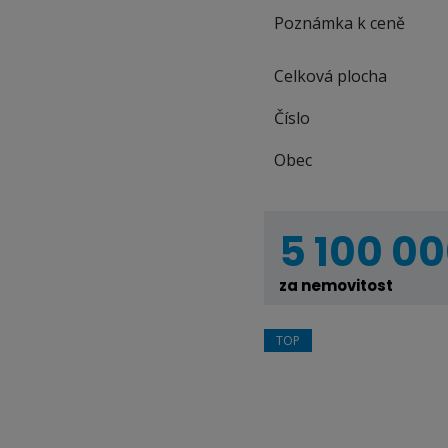
Poznámka k ceně
Celková plocha
Číslo
Obec
5 100 00
za nemovitost
TOP