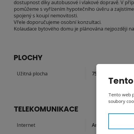
dostupnost díky autobusové i vlakové dopravě. V pří
pomůžeme s vyřízením hypotečního úvěru a zajistíme
spojený s koupí nemovitosti.
Vřele doporučujeme osobní konzultaci.
Kolaudace bytového domu je plánována nejpozději na
PLOCHY
2
Užitná plocha
75,64
(m
)
Tento
Tento web po
soubory cook
TELEKOMUNIKACE
Internet
Ano