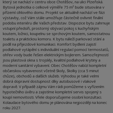
který se nachází v centru obce Chotěšov, na ulici Plzeňská.
Bytová jednotka o celkové výměře 75 m² bude situována v
přízemí cihlového domu. Projekt se aktuálně nachází ve fázi
výstavby, což Vám stále umožňuje částečně ovlivnit finální
podobu interiéru dle Vašich představ. Dispozice bytu zahrnuje
vstupní předsíň, prostorný obývací pokoj s kuchyňským
koutem, ložnici, koupelnu se sprchovým koutem, samostatnou
toaletu a praktickou komoru. K bytu náleží parkovací stání a
podíl na příjezdové komunikaci. Komfort bydlení zajistí
podlahové vytápění s individuální regulací pomocí termostatů,
ohřev vody bude řešen elektrickým bojlerem. Samozřejmostí
jsou plastová okna s trojskly, kvalitní podlahové krytiny a
moderní sanitární vybavení. Obec Chotěšov nabízí kompletní
občanskou vybavenost včetně školy, školky (cca 5 minut
chůze), obchodů a dalších služeb. Výhodou je také velmi
dobrá dopravní dostupnost díky autobusové i vlakové
dopravě. V případě zájmu Vám rádi pomůžeme s vyřízením
hypotečního úvěru a zajistíme kompletní servis spojený s
koupí nemovitosti. Vřele doporučujeme osobní konzultaci.
Kolaudace bytového domu je plánována nejpozději na konec
roku 2027.