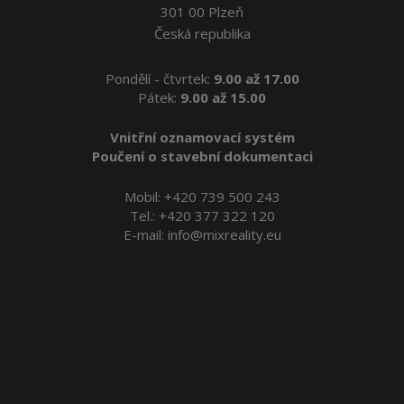
301 00 Plzeň
Česká republika
Pondělí - čtvrtek:
9.00 až 17.00
Pátek:
9.00 až 15.00
Vnitřní oznamovací systém
Poučení o stavební dokumentaci
Mobil:
+420 739 500 243
Tel.:
+420 377 322 120
E-mail:
info@mixreality.eu
Reality Plzeň
Byty Plzeň
Pronájem bytů v Plzni
Výměna odkazů