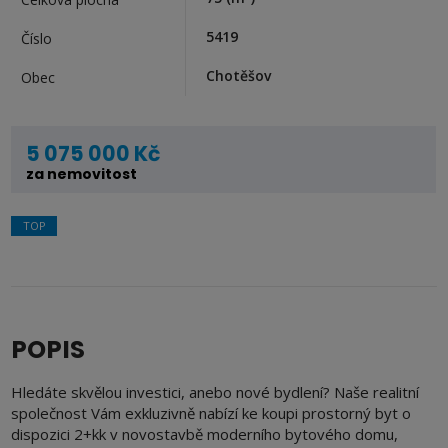
5419
Číslo
Chotěšov
Obec
5 075 000 Kč
za nemovitost
TOP
POPIS
Hledáte skvělou investici, anebo nové bydlení? Naše realitní
společnost Vám exkluzivně nabízí ke koupi prostorný byt o
dispozici 2+kk v novostavbě moderního bytového domu,