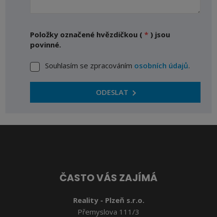
Položky označené hvězdičkou (
*
) jsou
povinné.
Souhlasím se zpracováním
osobních údajů
.
Souhlasím
se
zpracováním
ODESLAT
osobních
Formulář
údajů
.
se
nepodařilo
odeslat.
ČASTO VÁS ZAJÍMÁ
Reality - Plzeň s.r.o.
Přemyslova 111/3