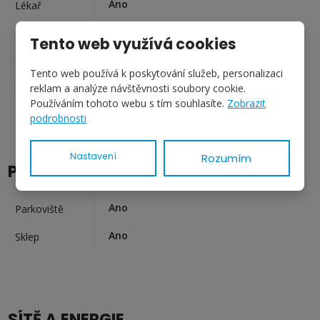
Ano
Lékař
Ano
Pošta
Tento web využívá cookies
Ano
Obchody
Tento web používá k poskytování služeb, personalizaci
Ano
reklam a analýze návštěvnosti soubory cookie.
Služby
Používáním tohoto webu s tím souhlasíte.
Zobrazit
podrobnosti
Nastavení
Rozumím
PŘÍSLUŠENSTVÍ A VYBAVENÍ
Ano
Parkoviště
Ano
Sklep
SÍTĚ A ENERGIE