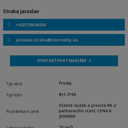
Straka Jaroslav
+420739500243
jaroslav.straka@mixreality.eu
KONTAKTOVAT MAKLÉŘE
Prodej
Typ akce
Byt 2+kk
Typ bytu
Včetně služeb a provize RK a
parkovacího stání, CENA K
Poznámka k ceně
JEDNÁNÍ
2
75
(m
)
Celková plocha