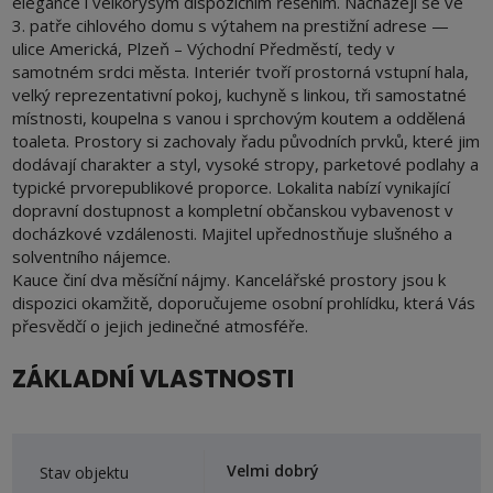
elegance i velkorysým dispozičním řešením. Nacházejí se ve
3. patře cihlového domu s výtahem na prestižní adrese —
ulice Americká, Plzeň – Východní Předměstí, tedy v
samotném srdci města. Interiér tvoří prostorná vstupní hala,
velký reprezentativní pokoj, kuchyně s linkou, tři samostatné
místnosti, koupelna s vanou i sprchovým koutem a oddělená
toaleta. Prostory si zachovaly řadu původních prvků, které jim
dodávají charakter a styl, vysoké stropy, parketové podlahy a
typické prvorepublikové proporce. Lokalita nabízí vynikající
dopravní dostupnost a kompletní občanskou vybavenost v
docházkové vzdálenosti. Majitel upřednostňuje slušného a
solventního nájemce.
Kauce činí dva měsíční nájmy. Kancelářské prostory jsou k
dispozici okamžitě, doporučujeme osobní prohlídku, která Vás
přesvědčí o jejich jedinečné atmosféře.
ZÁKLADNÍ VLASTNOSTI
Velmi dobrý
Stav objektu