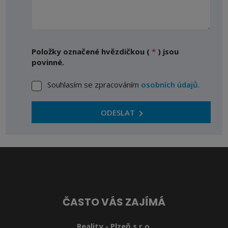
Položky označené hvězdičkou (
*
) jsou
povinné.
Souhlasím se zpracováním
osobních údajů
.
Souhlasím
se
zpracováním
ODESLAT
osobních
Formulář
údajů
.
se
nepodařilo
odeslat.
ČASTO VÁS ZAJÍMÁ
Reality - Plzeň s.r.o.