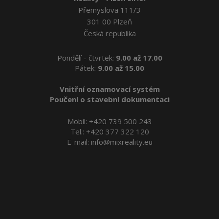
Přemyslova 111/3
301 00 Plzeň
Česká republika
Pondělí - čtvrtek:
9.00 až 17.00
Pátek:
9.00 až 15.00
Vnitřní oznamovací systém
Poučení o stavební dokumentaci
Mobil:
+420 739 500 243
Tel.:
+420 377 322 120
E-mail:
info@mixreality.eu
Reality Plzeň
Byty Plzeň
Pronájem bytů v Plzni