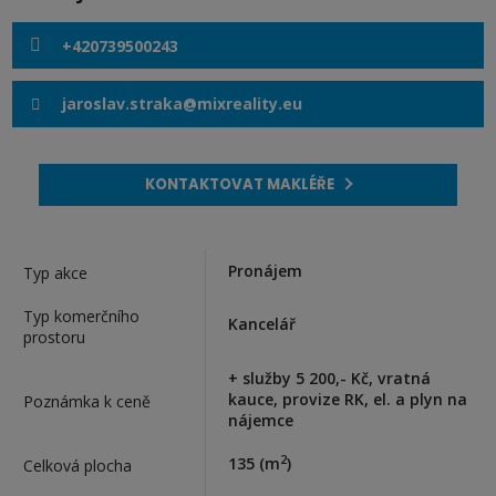
+420739500243
jaroslav.straka@mixreality.eu
KONTAKTOVAT MAKLÉŘE
Pronájem
Typ akce
Typ komerčního
Kancelář
prostoru
+ služby 5 200,- Kč, vratná
kauce, provize RK, el. a plyn na
Poznámka k ceně
nájemce
2
135
(m
)
Celková plocha