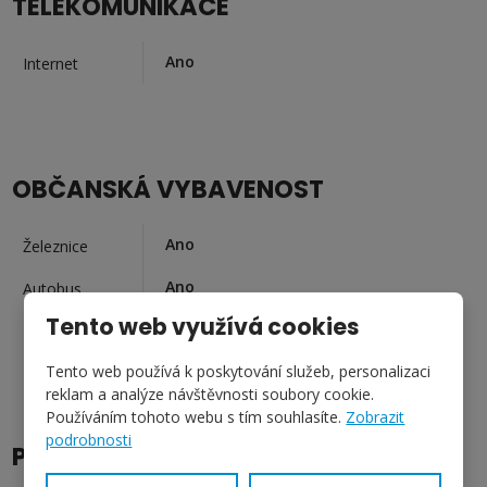
TELEKOMUNIKACE
Ano
Internet
OBČANSKÁ VYBAVENOST
Ano
Železnice
Ano
Autobus
Tento web využívá cookies
Ano
MHD
Tento web používá k poskytování služeb, personalizaci
reklam a analýze návštěvnosti soubory cookie.
Používáním tohoto webu s tím souhlasíte.
Zobrazit
podrobnosti
PŘÍSLUŠENSTVÍ A VYBAVENÍ