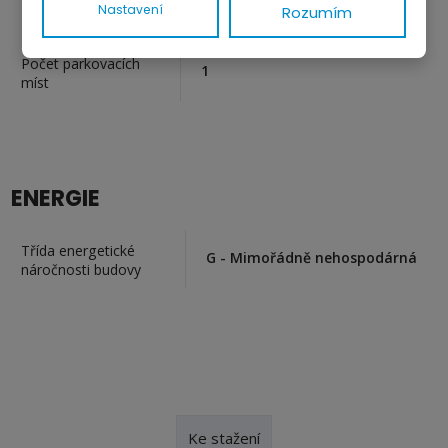
Nastavení
Rozumím
Ne
Parkoviště
Počet parkovacích
1
míst
ENERGIE
Třída energetické
G - Mimořádně nehospodárná
náročnosti budovy
Ke stažení