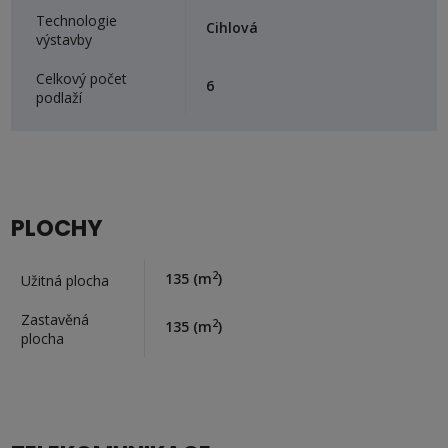
Technologie
Cihlová
výstavby
Celkový počet
6
podlaží
PLOCHY
2
135
(m
)
Užitná plocha
Zastavěná
2
135
(m
)
plocha