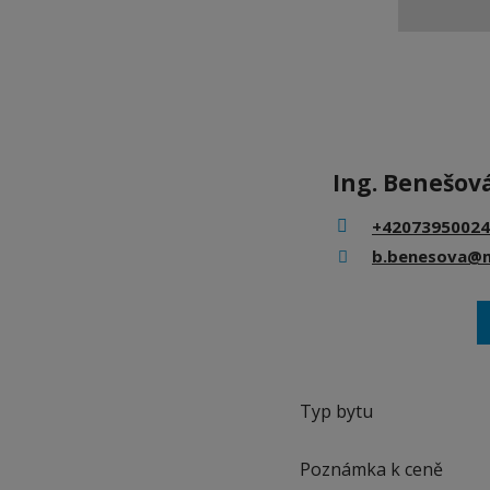
Ing. Benešov
+42073950024
b.benesova@m
Typ bytu
Poznámka k ceně