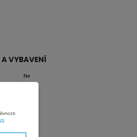
 A VYBAVENÍ
Ne
Ano
Ne
těvnosti
Ano
ti
1