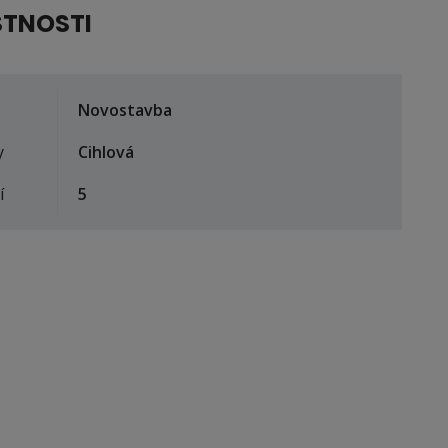
STNOSTI
Novostavba
y
Cihlová
í
5