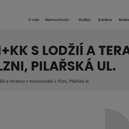
O nás
Nemovitosti
Služby
Kariéra
Maklé
+KK S LODŽIÍ A TER
ZNI, PILAŘSKÁ UL.
í a terasou v novostavbě v Plzni, Pilařská ul.