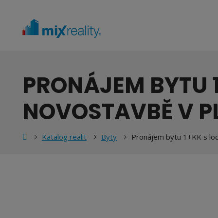
PRONÁJEM BYTU 1
NOVOSTAVBĚ V PL
ní
Katalog realit
Byty
Pronájem bytu 1+KK s lodži
nka