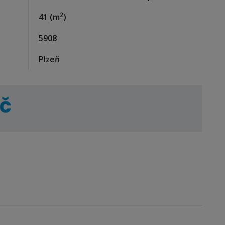
2
41
(m
)
5908
Plzeň
Kč