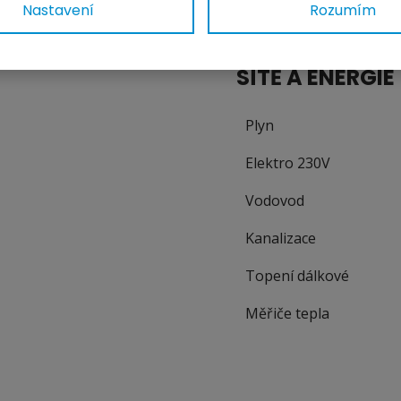
Nastavení
Rozumím
SÍTĚ A ENERGIE
Plyn
Elektro 230V
Vodovod
Kanalizace
Topení dálkové
Měřiče tepla