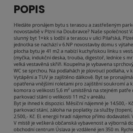
POPIS
Hledáte pronájem bytu s terasou a zastřešeným park
novostavbě v Plzni na Doubravce? Naše společnost 
slunný byt 1+kk s lodžií a terasou v ulici Pilařská, Pl
jednotka se nachází v 6.NP novostavby domu s výtah
plocha bytu je 41 m2 a nabízí kuchyňskou linku s ves
(myčka, indukční deska, trouba, digestoř, lednice s mr
velká vestavěná skříň. Koupelna je vybavena sprcho
WC se sprchou. Na podlahách je plovoucí podlaha, v 
Vytápění a TUV je zajištěno dálkově. Byt se pronajím
opatřena vnějšími roletami pro zajištění soukromí a kl
komora o velikosti 5,6 m² umístěná na stejném patře
parkovací stání o velikosti 11 m2 v areálu.
Byt je ihned k dispozici. Měsíční nájemné je 14.500,- K
parkovací stání, záloha na poplatky za služby (topení,
2.500,- Kč. El. energii hradí nájemce přímo dodavateli.
V místě je veškerá občanská vybavenost a výborná 
obchodní centrum Úslava je vzdálené jen 350 m. Rychl