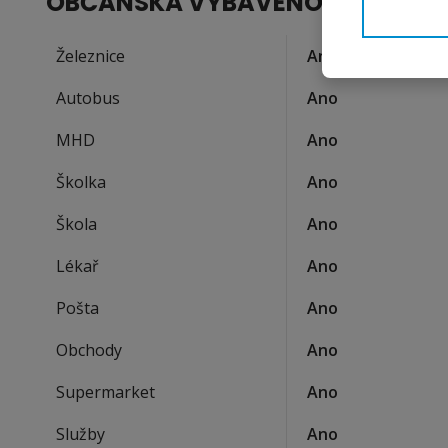
OBČANSKÁ VYBAVENOST
Železnice
Ano
Autobus
Ano
MHD
Ano
Školka
Ano
Škola
Ano
Lékař
Ano
Pošta
Ano
Obchody
Ano
Supermarket
Ano
Služby
Ano