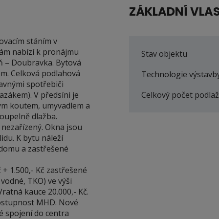
ZÁKLADNÍ VLA
ovacím stáním v
Vám nabízí k pronájmu
Stav objektu
zeň – Doubravka. Bytová
em. Celková podlahová
Technologie výstavb
tavnými spotřebiči
azákem). V předsíni je
Celkový počet podlaž
vým koutem, umyvadlem a
koupelně dlažba.
á nezařízený. Okna jsou
idu. K bytu náleží
 domu a zastřešené
č + 1.500,- Kč zastřešené
 vodné, TKO) ve výši
 Vratná kauce 20.000,- Kč.
dostupnost MHD. Nové
é spojení do centra