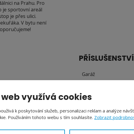
dálnici na Prahu. Pro
o je sportovní areál
op je přes ulici.
nekuřáka. V bytu není
 doporučujeme!
PŘÍSLUŠENSTVÍ
Garáž
Parkoviště
 web využívá cookies
Balkón
užívá k poskytování služeb, personalizaci reklam a analýze návš
Sklep
ie. Používáním tohoto webu s tím souhlasíte.
Zobrazit podrobnos
Počet parkovacích míst