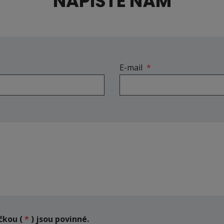
NAPIŠTE NÁM
E-mail
*
čkou (
*
) jsou povinné.