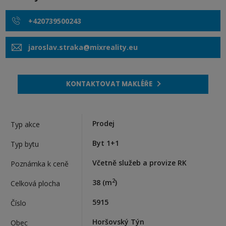
+420739500243
jaroslav.straka@mixreality.eu
KONTAKTOVAT MAKLÉŘE
Prodej
Typ akce
Byt 1+1
Typ bytu
Včetně služeb a provize RK
Poznámka k ceně
2
38
(m
)
Celková plocha
5915
Číslo
Horšovský Týn
Obec