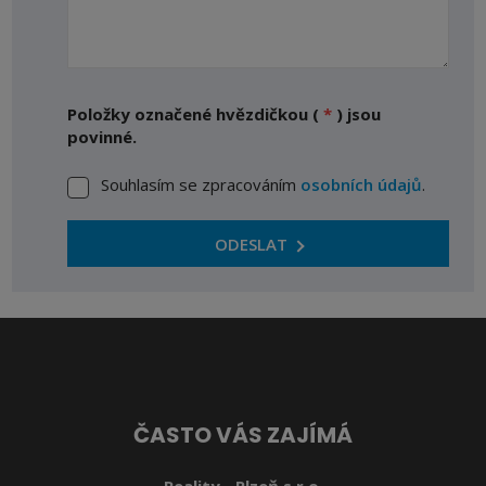
Položky označené hvězdičkou (
*
) jsou
povinné.
Souhlasím se zpracováním
osobních údajů
.
Souhlasím
se
zpracováním
ODESLAT
osobních
Formulář
údajů
.
se
nepodařilo
odeslat.
ČASTO VÁS ZAJÍMÁ
Reality - Plzeň s.r.o.