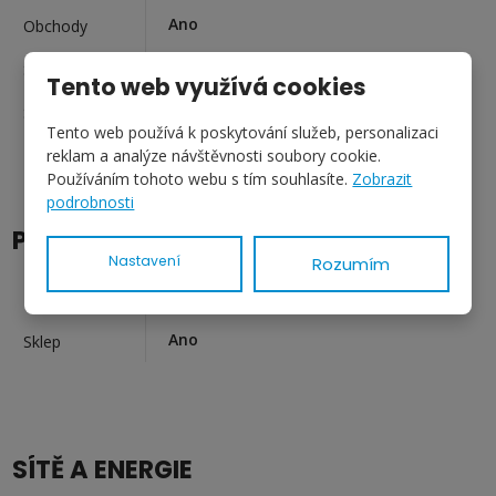
Ano
Obchody
Ano
Supermarket
Tento web využívá cookies
Ano
Služby
Tento web používá k poskytování služeb, personalizaci
reklam a analýze návštěvnosti soubory cookie.
Používáním tohoto webu s tím souhlasíte.
Zobrazit
podrobnosti
PŘÍSLUŠENSTVÍ A VYBAVENÍ
Nastavení
Rozumím
Ano
Parkoviště
Ano
Sklep
SÍTĚ A ENERGIE