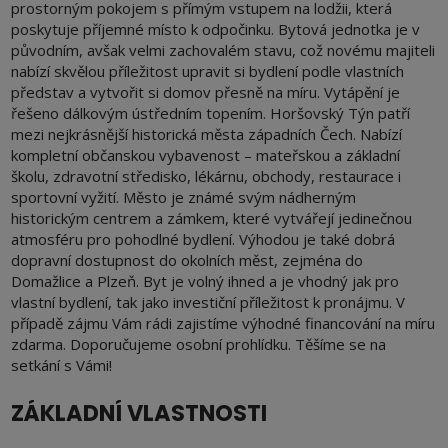
prostorným pokojem s přímým vstupem na lodžii, která
poskytuje příjemné místo k odpočinku. Bytová jednotka je v
původním, avšak velmi zachovalém stavu, což novému majiteli
nabízí skvělou příležitost upravit si bydlení podle vlastních
představ a vytvořit si domov přesně na míru. Vytápění je
řešeno dálkovým ústředním topením. Horšovský Týn patří
mezi nejkrásnější historická města západních Čech. Nabízí
kompletní občanskou vybavenost – mateřskou a základní
školu, zdravotní středisko, lékárnu, obchody, restaurace i
sportovní vyžití. Město je známé svým nádherným
historickým centrem a zámkem, které vytvářejí jedinečnou
atmosféru pro pohodlné bydlení. Výhodou je také dobrá
dopravní dostupnost do okolních měst, zejména do
Domažlice a Plzeň. Byt je volný ihned a je vhodný jak pro
vlastní bydlení, tak jako investiční příležitost k pronájmu. V
případě zájmu Vám rádi zajistíme výhodné financování na míru
zdarma. Doporučujeme osobní prohlídku. Těšíme se na
setkání s Vámi!
ZÁKLADNÍ VLASTNOSTI