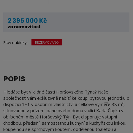
2 395 000 Kč
za nemovitost
REZERVOVÁNO
POPIS
Hledáte byt v klidné části Horšovského Týna? Naše
společnost Vám exkluzivně nabízí ke koupi bytovou jednotku o
dispozici 1+1 v osobním vlastnictví a celkové výměře 38 m²,
situovanou v přízemí panelového domu v ulici Karla Čapka v
oblíbeném městě Horšovský Týn. Byt disponuje vstupní
chodbou, předsíní, samostatnou kuchyní s kuchyňskou linkou,
koupelnou se sprchovým koutem, oddělenou toaletou a