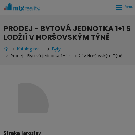
Rozbalen
menu
PRODEJ - BYTOVÁ JEDNOTKA 1+1 S
LODŽIÍ V HORŠOVSKÝM TÝNĚ
Katalog realit
Byty
Prodej - Bytová jednotka 1+1 s lodžií v Horšovským Týně
Straka Jaroslav