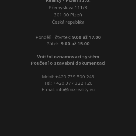
Přemyslova 111/3
301 00 Plzeň
Česká republika
Pondělí - čtvrtek:
9.00 až 17.00
Pátek:
9.00 až 15.00
Vnitřní oznamovací systém
Poučení o stavební dokumentaci
Mobil:
+420 739 500 243
Tel.:
+420 377 322 120
E-mail:
info@mixreality.eu
Reality Plzeň
Byty Plzeň
Pronájem bytů v Plzni