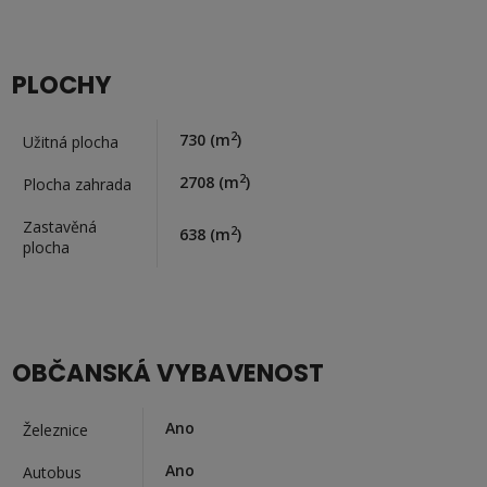
PLOCHY
2
730
(m
)
Užitná plocha
2
2708
(m
)
Plocha zahrada
Zastavěná
2
638
(m
)
plocha
OBČANSKÁ VYBAVENOST
Ano
Železnice
Ano
Autobus