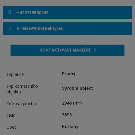
+420739500243
v.reiss@mixreality.eu
KONTAKTOVAT MAKLÉŘE
Prodej
Typ akce
Typ komerčního
Výrobní objekt
objektu
2
2946
(m
)
Celková plocha
5893
Číslo
Kožlany
Obec