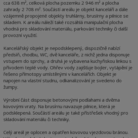
cca 638 m², celková plocha pozemku 2 946 m² a plocha
zahrady 2 708 m². Součástí areálu je objekt kanceláří a dále
vzájemně propojené objekty truhlárny, brusírny a pilnice se
skladem. K areálu náleží také rozsáhlá manipulační plocha
vhodná pro skladování materiálu, parkování techniky či další
provozní využití.
Kancelářský objekt je nepodsklepený, dispozičně nabízí
předsíň, chodbu, WC, dvě kanceláře, z nichž jedna disponuje
vstupem do sprchy, a druhá je vybavena kuchyňskou linkou s
přívodem teplé vody. Ohřev vody zajišťuje bojler, vytápění je
řešeno přímotopy umístěnými v kancelářích. Objekt je
napojen na vlastní studnu, odkanalizování je svedeno do
žumpy.
Výrobní část disponuje betonovými podlahami a dvěma
kovovými vraty. Na brusírnu navazuje pilnice, která je
podsklepená. Součástí areálu je také přístřešek vhodný pro
skladování materiálu či techniky.
Celý areál je oplocen a opatřen kovovou vjezdovou bránou.