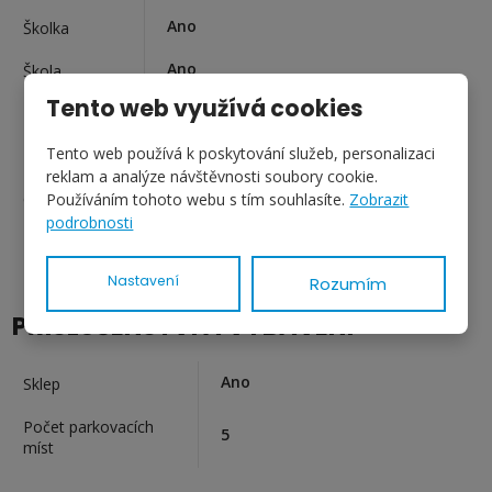
Ano
Školka
Ano
Škola
Tento web využívá cookies
Ano
Lékař
Tento web používá k poskytování služeb, personalizaci
Ano
Pošta
reklam a analýze návštěvnosti soubory cookie.
Ano
Obchody
Používáním tohoto webu s tím souhlasíte.
Zobrazit
podrobnosti
Nastavení
Rozumím
PŘÍSLUŠENSTVÍ A VYBAVENÍ
Ano
Sklep
Počet parkovacích
5
míst