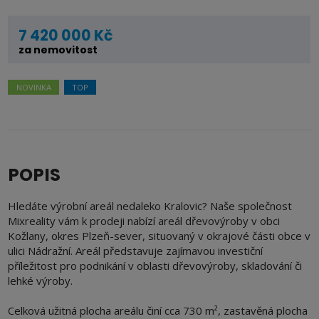
7 420 000 Kč
za nemovitost
NOVINKA
TOP
POPIS
Hledáte výrobní areál nedaleko Kralovic? Naše společnost
Mixreality vám k prodeji nabízí areál dřevovýroby v obci
Kožlany, okres Plzeň-sever, situovaný v okrajové části obce v
ulici Nádražní. Areál představuje zajímavou investiční
příležitost pro podnikání v oblasti dřevovýroby, skladování či
lehké výroby.
Celková užitná plocha areálu činí cca 730 m², zastavěná plocha