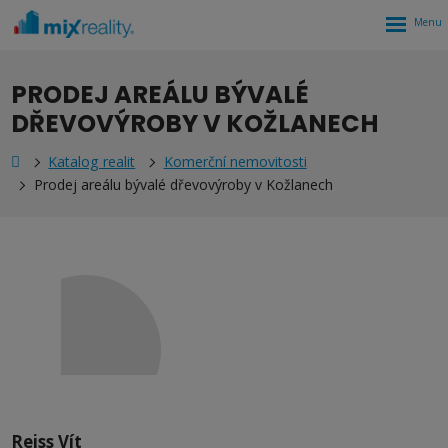
Rozbalen
menu
PRODEJ AREÁLU BÝVALÉ
DŘEVOVÝROBY V KOŽLANECH
Katalog realit
Komerční nemovitosti
Prodej areálu bývalé dřevovýroby v Kožlanech
Reiss Vít