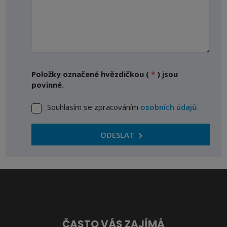
Položky označené hvězdičkou (
*
) jsou
povinné.
Souhlasím se zpracováním
osobních údajů
.
Souhlasím
se
zpracováním
ODESLAT
osobních
Formulář
údajů
.
se
nepodařilo
odeslat.
ČASTO VÁS ZAJÍMÁ