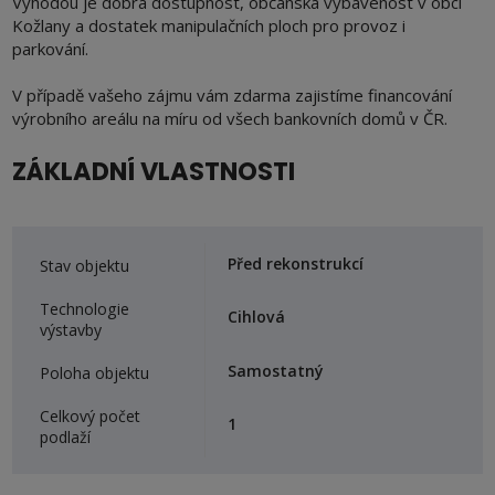
Výhodou je dobrá dostupnost, občanská vybavenost v obci
Kožlany a dostatek manipulačních ploch pro provoz i
parkování.
V případě vašeho zájmu vám zdarma zajistíme financování
výrobního areálu na míru od všech bankovních domů v ČR.
ZÁKLADNÍ VLASTNOSTI
Před rekonstrukcí
Stav objektu
Technologie
Cihlová
výstavby
Samostatný
Poloha objektu
Celkový počet
1
podlaží