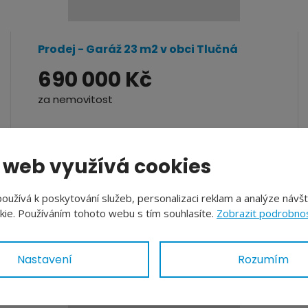
Prodej - Garáž 23 m2 v obci Tlučná
690 000 Kč
za nemovitost
 web využívá cookies
užívá k poskytování služeb, personalizaci reklam a analýze návš
ie. Používáním tohoto webu s tím souhlasíte.
Zobrazit podrobnos
Nastavení
Rozumím