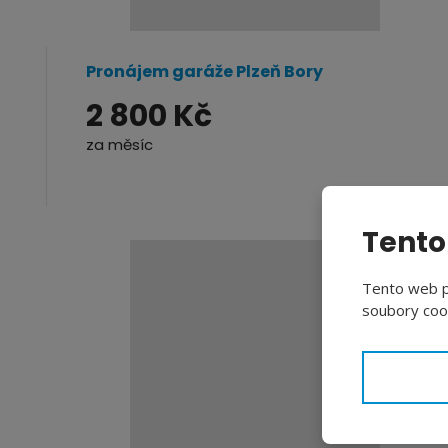
Pronájem garáže Plzeň Bory
2 800 Kč
za měsíc
Tento
Tento web po
soubory cook