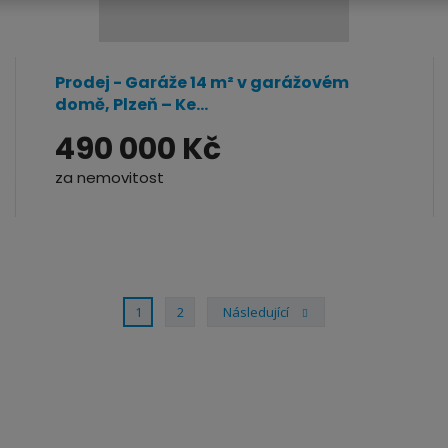
Prodej - Garáže 14 m² v garážovém
domě, Plzeň – Ke...
490 000 Kč
za nemovitost
1
2
Následující