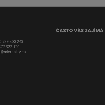
ČASTO VÁS ZAJÍMÁ
0 739 500 243
Reality Plzeň
377 322 120
Byty Plzeň
o@mixreality.eu
Pronájem bytů v Plzni
Výměna odkazů
LED reklama Plzeň
Byty 1+1 Plzeň
Byty 1+kk Plzeň