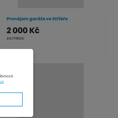
Pronájem garáže ve Stříbře
2 000 Kč
za měsíc
těvnosti
ti