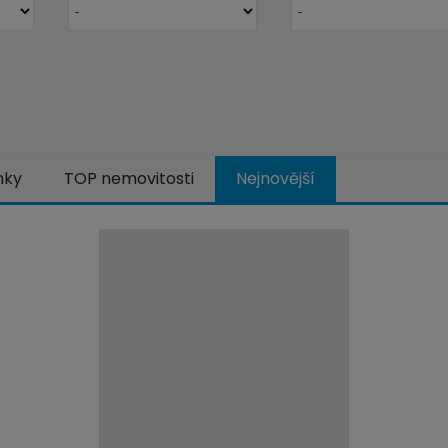
nky
TOP nemovitosti
Nejnovější