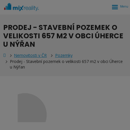
Rozbalen
menu
PRODEJ - STAVEBNÍ POZEMEK O
VELIKOSTI 657 M2 V OBCI ÚHERCE
U NÝŘAN
Nemovitosti v ČR
Pozemky
Prodej - Stavební pozemek o velikosti 657 m2 v obci Úherce
u Nýřan