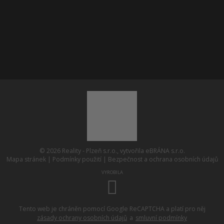
Byty 4+1 Plzeň
Pozemky Plzeň
© 2026 Reality - Plzeň s.r.o., vytvořila eBRÁNA s.r.o.
Mapa stránek
|
Podmínky použití
|
Bezpečnost a ochrana osobních údajů
VYROBILA
Tento web je chráněn pomocí Google ReCAPTCHA a platí pro něj
zásady ochrany osobních údajů
a
smluvní podmínky