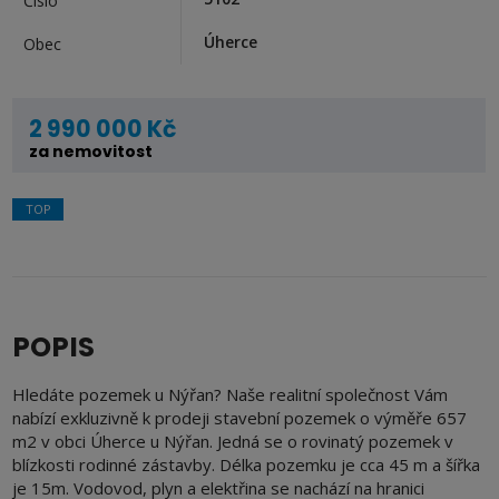
Číslo
Úherce
Obec
2 990 000 Kč
za nemovitost
TOP
POPIS
Hledáte pozemek u Nýřan? Naše realitní společnost Vám
nabízí exkluzivně k prodeji stavební pozemek o výměře 657
m2 v obci Úherce u Nýřan. Jedná se o rovinatý pozemek v
blízkosti rodinné zástavby. Délka pozemku je cca 45 m a šířka
je 15m. Vodovod, plyn a elektřina se nachází na hranici