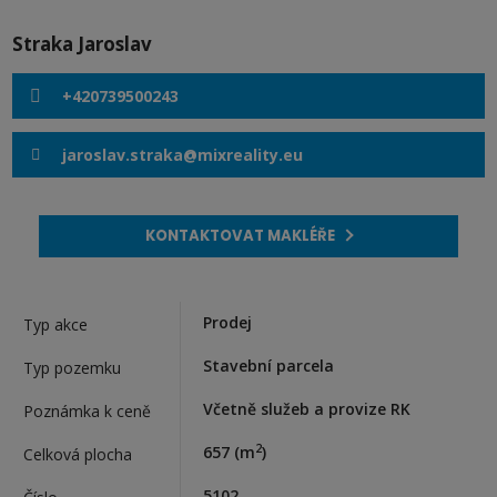
Straka Jaroslav
+420739500243
jaroslav.straka@mixreality.eu
KONTAKTOVAT MAKLÉŘE
Prodej
Typ akce
Stavební parcela
Typ pozemku
Včetně služeb a provize RK
Poznámka k ceně
2
657
(m
)
Celková plocha
5102