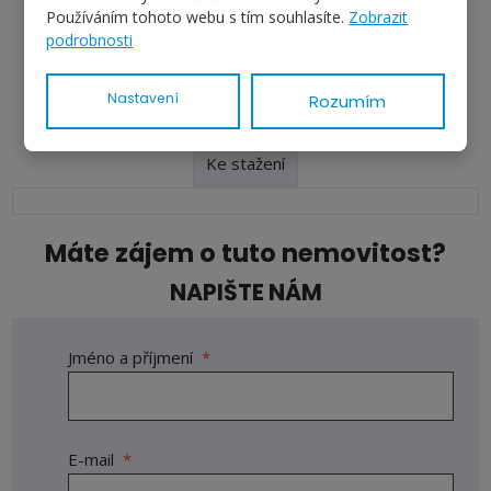
Používáním tohoto webu s tím souhlasíte.
Zobrazit
podrobnosti
Nastavení
Rozumím
Ke stažení
Máte zájem o tuto nemovitost?
NAPIŠTE NÁM
Jméno a příjmení
*
E-mail
*