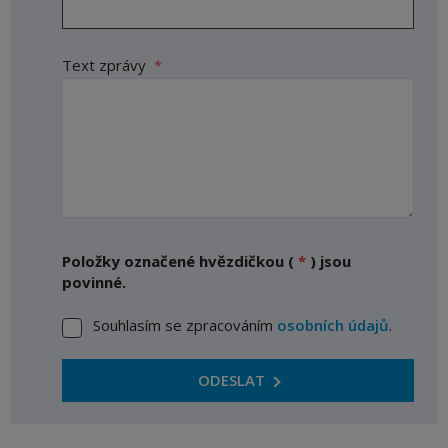
Text zprávy
*
Položky označené hvězdičkou (
*
) jsou
povinné.
Souhlasím se zpracováním
osobních údajů
.
Souhlasím
se
zpracováním
ODESLAT
osobních
Formulář
údajů
.
se