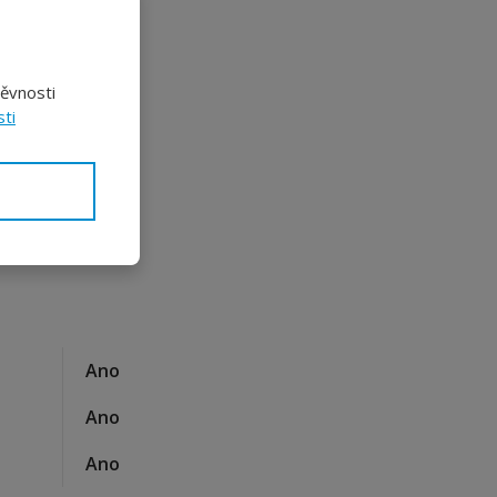
těvnosti
ti
Ano
Ano
Ano