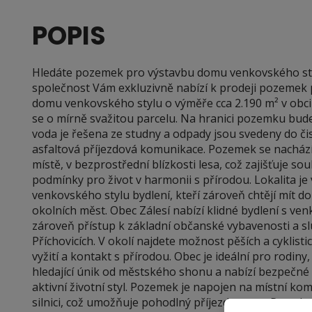
POPIS
Hledáte pozemek pro výstavbu domu venkovského sty
společnost Vám exkluzivně nabízí k prodeji pozemek
domu venkovského stylu o výměře cca 2.190 m² v obci Z
se o mírně svažitou parcelu. Na hranici pozemku bude
voda je řešena ze studny a odpady jsou svedeny do či
asfaltová příjezdová komunikace. Pozemek se nacház
místě, v bezprostřední blízkosti lesa, což zajišťuje sou
podmínky pro život v harmonii s přírodou. Lokalita j
venkovského stylu bydlení, kteří zároveň chtějí mít 
okolních měst. Obec Zálesí nabízí klidné bydlení s ve
zároveň přístup k základní občanské vybavenosti a s
Příchovicích. V okolí najdete možnost pěších a cyklisti
vyžití a kontakt s přírodou. Obec je ideální pro rodiny,
hledající únik od městského shonu a nabízí bezpečné p
aktivní životní styl. Pozemek je napojen na místní ko
silnici, což umožňuje pohodlný příjezd autem. Parcela 