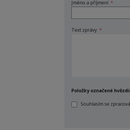
Jméno a příjmení
*
Text zprávy
*
Položky označené hvězdi
Souhlasím se zpracov
Souhlasím
se
Formulář
zpracováním
osobních
se