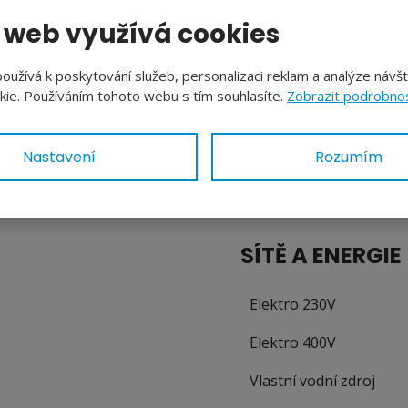
tná (venkovská) Z-
 web využívá cookies
ností nerušícího
 rodinné domy a objekty
30 metrů od okraje lesa,
užívá k poskytování služeb, personalizaci reklam a analýze návš
arkování nebo zpevněné
ie. Používáním tohoto webu s tím souhlasíte.
Zobrazit podrobnos
ty, kteří hledají klid,
svůj vysněný domov
armonickém prostředí s
Nastavení
Rozumím
SÍTĚ A ENERGIE
Elektro 230V
Elektro 400V
Vlastní vodní zdroj