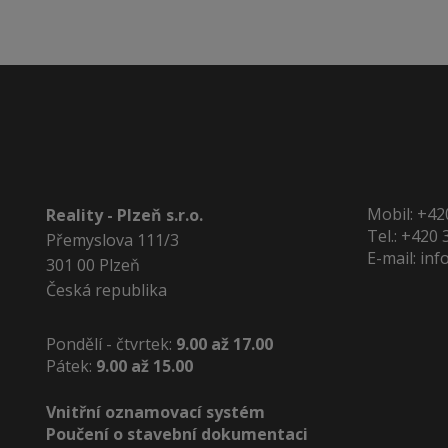
údajů
.
nepodařilo
odeslat.
Mobil:
+42
Reality - Plzeň s.r.o.
Tel.:
+420 
Přemyslova 111/3
E-mail:
inf
301 00 Plzeň
Česká republika
Pondělí - čtvrtek:
9.00 až 17.00
Pátek:
9.00 až 15.00
Vnitřní oznamovací systém
Poučení o stavební dokumentaci