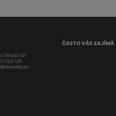
ČASTO VÁS ZAJÍMÁ
0 739 500 243
Reality Plzeň
377 322 120
Byty Plzeň
o@mixreality.eu
Pronájem bytů v Plzni
Výměna odkazů
LED reklama Plzeň
Byty 1+1 Plzeň
Byty 1+kk Plzeň