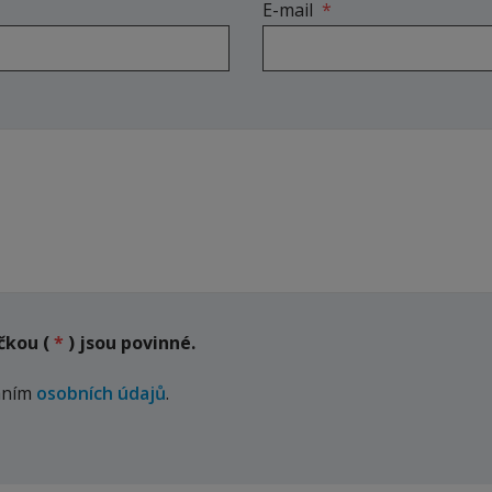
E-mail
*
čkou (
*
) jsou povinné.
áním
osobních údajů
.