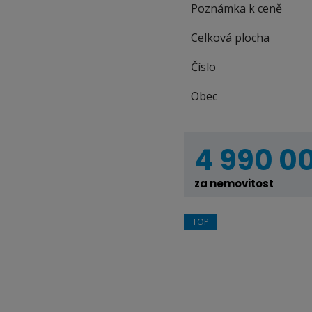
Poznámka k ceně
Celková plocha
Číslo
Obec
4 990 0
za nemovitost
TOP