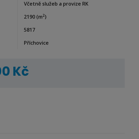
Včetně služeb a provize RK
2
2190
(m
)
5817
Příchovice
00 Kč