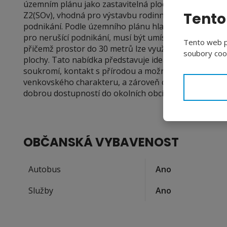
územním plánu jako zastavitelná plocha smíšená oby
Tento
Z2(SOv), vhodná pro výstavbu rodinného domu s mož
podnikání. Podle územního plánu hlavní stavby, jako
pro nerušící podnikání, musí být umístěny minimálně 
Tento web po
přičemž prostor do 30 metrů lze využít pro zeleň, p
soubory cook
plochy. Tato nabídka představuje ideální příležitost pro 
soukromí, kontakt s přírodou a možnost postavit si 
venkovského charakteru, a zároveň chtějí bydlet v h
dobrou dostupností do okolních obcí.
OBČANSKÁ VYBAVENOST
Autobus
Ano
Služby
Ano