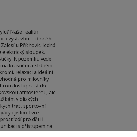
lu? Naše realitní
 pro výstavbu rodinného
álesí u Příchovic. Jedná
 elektrický sloupek,
stičky. K pozemku vede
í na krásném a klidném
kromí, relaxaci a ideální
e vhodná pro milovníky
dobrou dostupnost do
nkovskou atmosférou, ale
lužbám v blízkých
ckých tras, sportovní
 páry i jednotlivce
rostředí pro děti i
munikaci s přístupem na
je již vymezena v