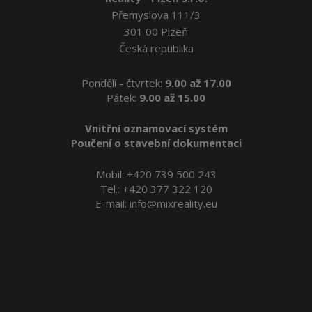
Přemyslova 111/3
301 00 Plzeň
Česká republika
Pondělí - čtvrtek:
9.00 až 17.00
Pátek:
9.00 až 15.00
Vnitřní oznamovací systém
Poučení o stavební dokumentaci
Mobil:
+420 739 500 243
Tel.:
+420 377 322 120
E-mail:
info@mixreality.eu
Reality Plzeň
Byty Plzeň
Pronájem bytů v Plzni