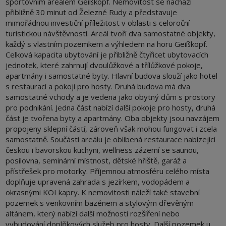
sportovním areálem Geißkopf. Nemovitost se nachází
přibližně 30 minut od Železné Rudy a představuje
mimořádnou investiční příležitost v oblasti s celoroční
turistickou návštěvností. Areál tvoří dva samostatné objekty,
každý s vlastním pozemkem a výhledem na horu Geißkopf.
Celková kapacita ubytování je přibližně čtyřicet ubytovacích
jednotek, které zahrnují dvoulůžkové a třílůžkové pokoje,
apartmány i samostatné byty. Hlavní budova slouží jako hotel
s restaurací a pokoji pro hosty. Druhá budova má dva
samostatné vchody a je vedena jako obytný dům s prostory
pro podnikání. Jedna část nabízí další pokoje pro hosty, druhá
část je tvořena byty a apartmány. Oba objekty jsou navzájem
propojeny sklepní částí, zároveň však mohou fungovat i zcela
samostatně. Součástí areálu je oblíbená restaurace nabízející
českou i bavorskou kuchyni, wellness zázemí se saunou,
posilovna, seminární místnost, dětské hřiště, garáž a
přístřešek pro motorky. Příjemnou atmosféru celého místa
doplňuje upravená zahrada s jezírkem, vodopádem a
okrasnými KOI kapry. K nemovitosti náleží také stavební
pozemek s venkovním bazénem a stylovým dřevěným
altánem, který nabízí další možnosti rozšíření nebo
vybudování doplňkových služeb pro hosty. Další pozemek u