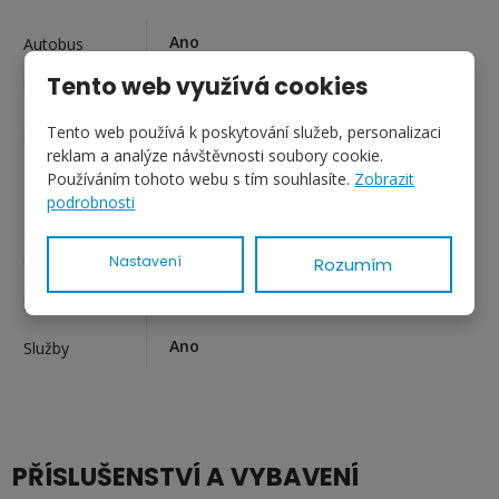
Ano
Autobus
Tento web využívá cookies
Ano
Školka
Ano
Škola
Tento web používá k poskytování služeb, personalizaci
reklam a analýze návštěvnosti soubory cookie.
Ano
Lékař
Používáním tohoto webu s tím souhlasíte.
Zobrazit
podrobnosti
Ano
Pošta
Ano
Obchody
Nastavení
Rozumím
Ano
Supermarket
Ano
Služby
PŘÍSLUŠENSTVÍ A VYBAVENÍ