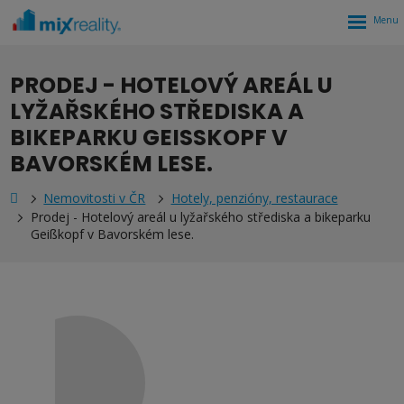
Rozbalen
menu
PRODEJ - HOTELOVÝ AREÁL U
LYŽAŘSKÉHO STŘEDISKA A
BIKEPARKU GEISSKOPF V B
AVORSKÉM LESE.
Nemovitosti v ČR
Hotely, penzióny, restaurace
Prodej - Hotelový areál u lyžařského střediska a bikeparku
Geißkopf v Bavorském lese.