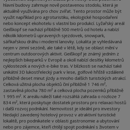
hlavní budovy zahrnuje nově postavenou stodolu, která je
aktuálně využívána pro chov zvířat. Tento prostor může být
využit například pro agroturistiku, ekologické hospodaření
nebo koncept ekohotelu s vlastní bio produkcí. Lyžařský areál
Geißkopf se nachází přibližně 500 metrů od hotelu a nabízí
několik kilometrů upravených sjezdovek, snowpark,
sáňkařskou dráhu i moderní lanovky. Lokalita je vyhledávaná
nejen v zimní sezóně, ale také v létě, kdy se oblast mění v
centrum outdoorových aktivit. Geißkopf je známý jedním z
nejlepších bikeparků v Evropě a okolí nabízí desítky kilometrů
cyklostezek a nových e-bike tras. V blízkosti se nachází také
unikátní 3D lukostřelecký park v lese, golfové hřiště vzdálené
přibližně deset minut jízdy a mnoho dalších turistických atrakcí.
Celková užitná plocha objektů činí přibližně 1 746 m²,
zastavěná plocha 780 m² a celková plocha pozemků přibližně
1 995 m². K areálu náleží také rozsáhlá zahrada o rozloze 7
834 m², která poskytuje dostatek prostoru pro relaxaci hostů
i další rozvoj podnikání. Nemovitost je ideální pro investory
hledající zavedený hotelový provoz v atraktivní turistické
lokalitě, pro podnikatele v oblasti gastronomie a ubytování
nebo pro zájemce, kteří chtějí spojit podnikání s životem v