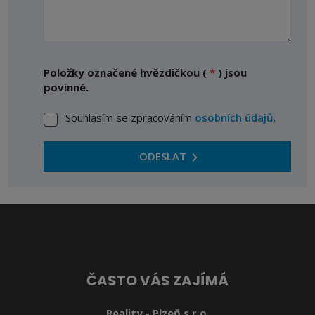
Položky označené hvězdičkou (
*
) jsou
povinné.
Souhlasím se zpracováním
osobních údajů
.
Souhlasím
se
zpracováním
ODESLAT
osobních
Formulář
údajů
.
se
nepodařilo
odeslat.
ČASTO VÁS ZAJÍMÁ
Reality - Plzeň s.r.o.